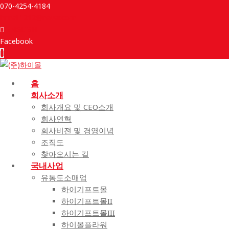
070-4254-4184
himall1212@naver.com
ENGLISH
Facebook
홈
회사소개
회사개요 및 CEO소개
회사연혁
회사비젼 및 경영이념
조직도
찾아오시는 길
국내사업
유통도소매업
하이기프트몰
하이기프트몰II
하이기프트몰III
하이몰플라워