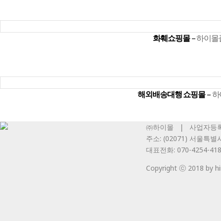
화훼쇼핑몰
–
하이몰
해외배송대행 쇼핑몰
–
하
㈜하이몰 | 사업자등록번호
주소: (02071) 서울특
대표전화: 070-4254-41
Copyright ⓒ 2018 by him